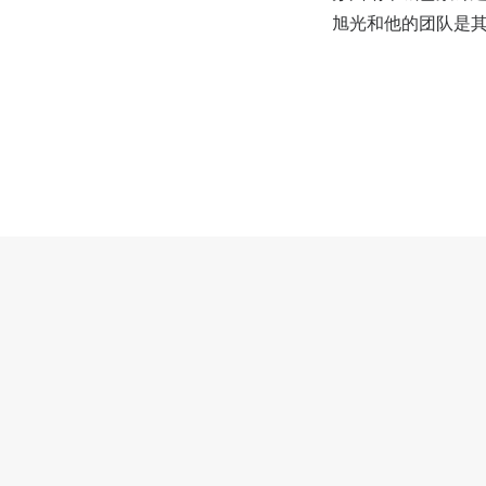
旭光和他的团队是其
企业完成芯片研发
产前的较小规模试验
攻克工艺放大、设
芯片中试不仅面临
外部代工，但大型芯