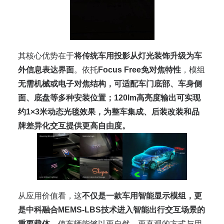
其核心优势在于
将传统车用投影从灯光装饰升级为车
外信息表达界面
。依托
Focus Free免对焦特性
，模组
无需机械或电子对焦结构，可适配车门底部、车身侧
面、底盘等多种安装位置；120lm高亮度输出可实现
约1×3米动态光毯效果，为整车集成、后装改装和品
牌差异化交互提供更高自由度。
从应用价值看，这
不仅是一款车用智能显示模组，更
是中科融合MEMS-LBS技术进入智能出行交互场景的
重要载体。
使车辆能够以更自然、更直观的方式与用