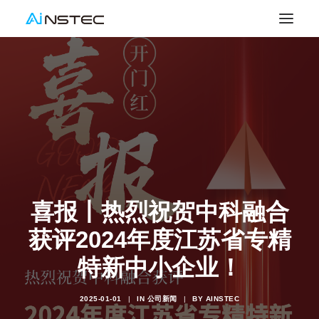
喜报丨热烈祝贺中科融合
获评2024年度江苏省专精
特新中小企业！
2025-01-01
|
IN
公司新闻
|
BY
AINSTEC
SEARCH