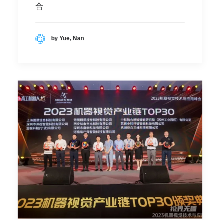
合
by Yue, Nan