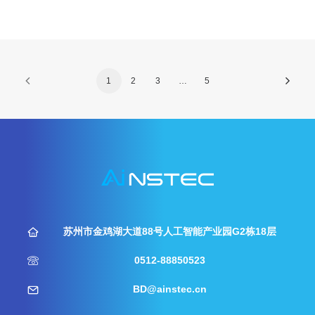
1
2
3
…
5
苏州市金鸡湖大道88号人工智能产业园G2栋18层
0512-88850523
BD@ainstec.cn